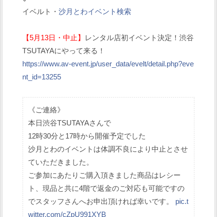
イベルト・
沙月とわイベント検索
【5月13日・中止】
レンタル店初イベント決定！渋谷
TSUTAYAにやって来る！
https://www.av-event.jp/user_data/evelt/detail.php?eve
nt_id=13255
《ご連絡》
本日渋谷TSUTAYAさんで
12時30分と17時から開催予定でした
沙月とわのイベントは体調不良により中止とさせ
ていただきました。
ご参加にあたりご購入頂きました商品はレシー
ト、現品と共に4階で返金のご対応も可能ですの
でスタッフさんへお申出頂ければ幸いです。
pic.t
witter.com/cZpU991XYB