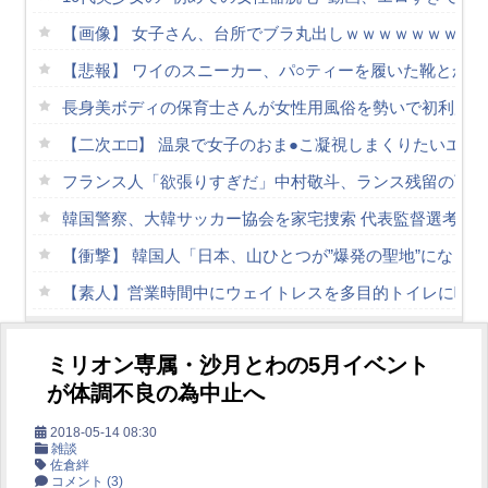
【画像】 女子さん、台所でブラ丸出しｗｗｗｗｗｗｗ
【悲報】 ワイのスニーカー、パ○ティーを履いた靴とか馬
長身美ボディの保育士さんが女性用風俗を勢いで初利用…
【二次エ□】 温泉で女子のおま●こ凝視しまくりたいエ□
フランス人「欲張りすぎだ」中村敬斗、ランス残留の可能
韓国警察、大韓サッカー協会を家宅捜索 代表監督選考巡
【衝撃】 韓国人「日本、山ひとつが”爆発の聖地”になっ
【素人】営業時間中にウェイトレスを多目的トイレに呼び
【画像】 Adoさん(23)、お●ぱいの大きさが判明してしま
ミリオン専属・沙月とわの5月イベント
今日撮れたK大学文〇学部JD1年のフェラシーンがコチラ
が体調不良の為中止へ
グラドル後藤まつりと至近距離でイチャイチャできる新作
2018-05-14 08:30
【朗報】膣内● 爆乳爆尻ストーカーに●されて毎日ガチ絶
雑談
佐倉絆
Powered by livedoor 相互RSS
コメント
(3)