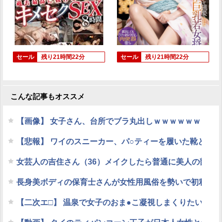
セール
残り21時間22分
セール
残り21時間22分
こんな記事もオススメ
【画像】 女子さん、台所でブラ丸出しｗｗｗｗｗｗｗ
【悲報】 ワイのスニーカー、パ○ティーを履いた靴とか
女芸人の吉住さん（36）メイクしたら普通に美人の部類
長身美ボディの保育士さんが女性用風俗を勢いで初利用
【二次エ□】 温泉で女子のおま●こ凝視しまくりたいエ□