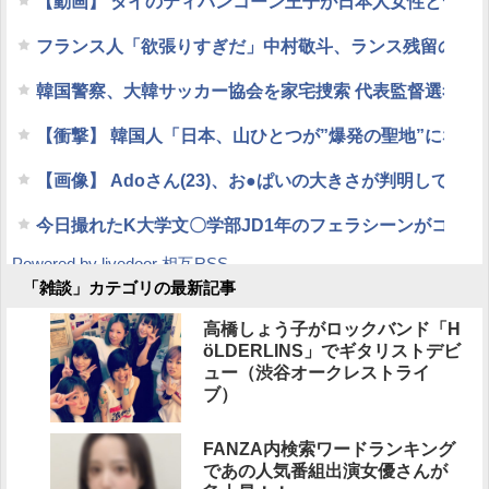
【動画】 タイのティパンコーン王子が日本人女性とデー
フランス人「欲張りすぎだ」中村敬斗、ランス残留の可能
韓国警察、大韓サッカー協会を家宅捜索 代表監督選考巡
【衝撃】 韓国人「日本、山ひとつが”爆発の聖地”になっ
【画像】 Adoさん(23)、お●ぱいの大きさが判明してしま
今日撮れたK大学文〇学部JD1年のフェラシーンがコチラ
Powered by livedoor 相互RSS
「雑談」カテゴリの最新記事
高橋しょう子がロックバンド「H
öLDERLINS」でギタリストデビ
ュー（渋谷オークレストライ
ブ）
FANZA内検索ワードランキング
であの人気番組出演女優さんが