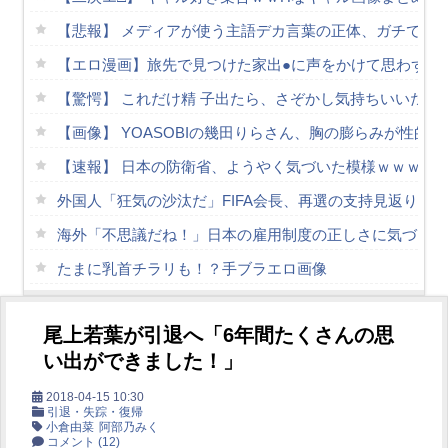
【悲報】 メディアが使う主語デカ言葉の正体、ガチでこ
【エロ漫画】旅先で見つけた家出●に声をかけて思わず旅
【驚愕】 これだけ精 子出たら、さぞかし気持ちいいだろ
【画像】 YOASOBIの幾田りらさん、胸の膨らみが性的
【速報】 日本の防衛省、ようやく気づいた模様ｗｗｗｗ
外国人「狂気の沙汰だ」FIFA会長、再選の支持見返りに
海外「不思議だね！」日本の雇用制度の正しさに気づき始
たまに乳首チラリも！？手ブラエロ画像
【手コキ】やらしい手つきで射精させてあげる【エロ画像
尾上若葉が引退へ「6年間たくさんの思
黒スト破れかけから見えるアヌスがエロい依本しおりさん
い出ができました！」
萌え萌え可愛いグラドル佐々木萌香のエロ尻を堪能する旅
2018-04-15 10:30
【朗報】膣内● 爆乳爆尻ストーカーに●されて毎日ガチ絶
引退・失踪・復帰
小倉由菜
阿部乃みく
Powered by livedoor 相互RSS
コメント
(12)