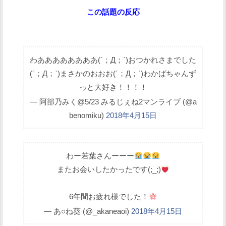
この話題の反応
わああああああああ(´；Д；`)おつかれさまでした
(´；Д；`)まさかのおおお(´；Д；`)わかばちゃんず
っと大好き！！！！
— 阿部乃みく@5/23 みるじぇね2マンライブ (@a
benomiku)
2018年4月15日
わー若葉さんーーー
またお会いしたかったです(;_;)
6年間お疲れ様でした！
— あ○ね葵 (@_akaneaoi)
2018年4月15日