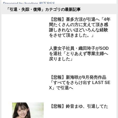
Powered by livedoor 相互RSS
「引退・失踪・復帰」カテゴリの最新記事
【悲報】喜多方涼が引退へ「4年
間たくさんの方に支えて頂き感
謝しきれないほどいろんな経験
をさせて頂きました。」
人妻女子社員・織田玲子がSOD
を退社「とりあえず専業主婦へ
戻りました」
【悲報】新海咲が9月発売作品
「すべてをさらけ出す LAST SE
X」で引退へ
【悲報】鈴音まゆ、引退してた