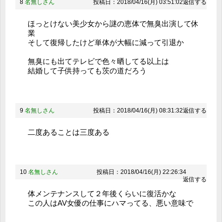
8
名無しさん
投稿日：2018/04/16(月) 03:51:02
返信する
ほっとけない美少女から謎の恵体で無臭出演して休
業
そして復帰したけど単体が大幅に減って引退か
無臭にも出てテレビで色々晒してる以上は
結婚して子供持っても茨の道だろう
9
名無しさん
投稿日：2018/04/16(月) 08:31:32
返信する
二度あることは三度ある
10
名無しさん
投稿日：2018/04/16(月) 22:26:34
返信する
体メンテナンスして２年後くらいに復活かな
この人はAV女優の仕事にハマってる、悪い意味で