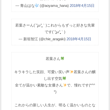
— 青山はな
(@aoyama_hana)
2018年4月15日
若葉さーん(´°̥̥̥̥̥̥̥̥ω°̥̥̥̥̥̥̥̥｀)これからもずっと好きな先輩
です(´°̥̥̥̥̥̥̥̥ω°̥̥̥̥̥̥̥̥｀)
— 新垣智江 (@chie_aragaki)
2018年4月15日
若葉さん
キラキラした笑顔、可愛い笑い声
若葉さんの醸
し出す空気
全てが温かい素敵な女優さん
で、憧れです(*^^
*)
これからの新しい人生が、明るく温かいものとな