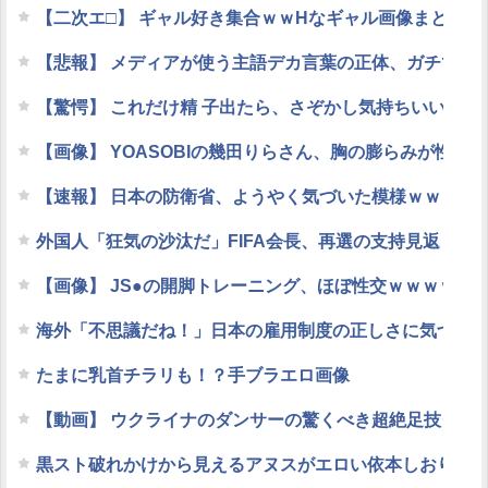
【二次エ□】 ギャル好き集合ｗｗHなギャル画像まとめ
【悲報】 メディアが使う主語デカ言葉の正体、ガチでこ
【驚愕】 これだけ精 子出たら、さぞかし気持ちいいだ
【画像】 YOASOBIの幾田りらさん、胸の膨らみが性的
【速報】 日本の防衛省、ようやく気づいた模様ｗｗｗｗ
外国人「狂気の沙汰だ」FIFA会長、再選の支持見返りに
【画像】 JS●の開脚トレーニング、ほぼ性交ｗｗｗｗｗ
海外「不思議だね！」日本の雇用制度の正しさに気づき
たまに乳首チラリも！？手ブラエロ画像
【動画】 ウクライナのダンサーの驚くべき超絶足技ダン
黒スト破れかけから見えるアヌスがエロい依本しおりさ