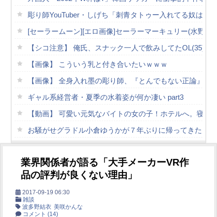
彫り師YouTuber・しげち「刺青タトゥー入れてる奴は
[セーラームーン][エロ画像]セーラーマーキュリー(水野
【シコ注意】 俺氏、スナック一人で飲みしてたOL(35)
【画像】 こういう乳と付き合いたいｗｗｗ
【画像】 全身入れ墨の彫り師、『とんでもない正論』を吐
ギャル系経営者・夏季の水着姿が何か凄い part3
【動画】 可愛い元気なバイトの女の子！ホテルへ。寝てい
お騒がせグラドル小倉ゆうかが７年ぶりに帰ってきたぞ！
韓国人「韓国人が日本のラーメンについて勘違いしている
業界関係者が語る「大手メーカーVR作
桜空もも 経営悪化した高級旅館を立て直すため…セック
品の評判が良くない理由」
【雛形みくる】エグレくびれのグラマー下半身から大量潮
2017-09-19 06:30
【朗報】膣内● 爆乳爆尻ストーカーに●されて毎日ガチ絶
雑談
波多野結衣
美咲かんな
Powered by livedoor 相互RSS
コメント
(14)