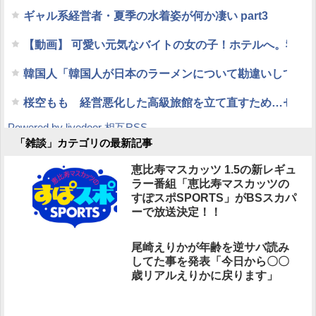
ギャル系経営者・夏季の水着姿が何か凄い part3
【動画】 可愛い元気なバイトの女の子！ホテルへ。寝てい
韓国人「韓国人が日本のラーメンについて勘違いしてい
桜空もも 経営悪化した高級旅館を立て直すため…セッ
Powered by livedoor 相互RSS
「雑談」カテゴリの最新記事
恵比寿マスカッツ 1.5の新レギュ
ラー番組「恵比寿マスカッツの
すぽスポSPORTS」がBSスカパ
ーで放送決定！！
尾崎えりかが年齢を逆サバ読み
してた事を発表「今日から〇〇
歳リアルえりかに戻ります」