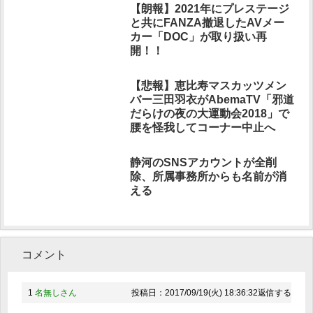
【朗報】2021年にプレステージ
と共にFANZA撤退したAVメー
カー「DOC」が取り扱い再
開！！
【悲報】恵比寿マスカッツメン
バー三田羽衣がAbemaTV「邪道
だらけの夜の大運動会2018」で
腰を怪我してコーナー中止へ
静河のSNSアカウントが全削
除、所属事務所からも名前が消
える
コメント
1
名無しさん
投稿日：2017/09/19(火) 18:36:32
返信する