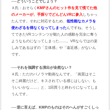
──どういうことでしょう？
Ａ氏：おそらく
KMPさんのヒット作を見て慌てた他
のメーカーが、手探りでどんどんVRに参入
しちゃっ
たんです。それに対応するため、
低性能なカメラを
使わざるを得なくなってしまった
んですね。そうし
てできたVRコンテンツが観た人の感動を完全に奪う
ようなものになってしまった……。VRならではの楽
しみであるはずの「立体感」や「遠近感」がないん
です。
──それを強調する演出が全然ない？
Ａ氏：ただのパノラマ動画なんです。「画質はそこ
そこ綺麗だけど、キスされている感じはしない。も
ういいかな……」と、1回買うと終わりになってしま
うんです。
──逆に言えば、KMPのものはそのへんがすごくしっ