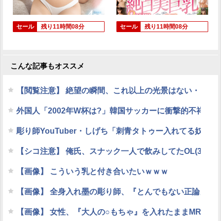
セール
残り11時間08分
セール
残り11時間08分
こんな記事もオススメ
【閲覧注意】 絶望の瞬間、これ以上の光景はない・・・
外国人「2002年W杯は?」韓国サッカーに衝撃的不祥
彫り師YouTuber・しげち「刺青タトゥー入れてる奴は
【シコ注意】 俺氏、スナック一人で飲みしてたOL(35
【画像】 こういう乳と付き合いたいｗｗｗ
【画像】 全身入れ墨の彫り師、『とんでもない正論』を
【画像】 女性、『大人の○もちゃ』を入れたままMRI検査