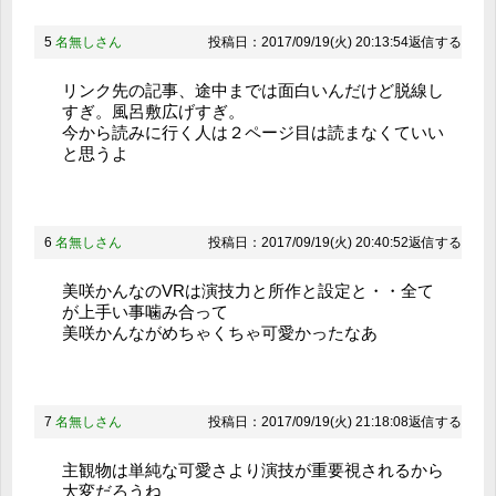
5
名無しさん
投稿日：2017/09/19(火) 20:13:54
返信する
リンク先の記事、途中までは面白いんだけど脱線し
すぎ。風呂敷広げすぎ。
今から読みに行く人は２ページ目は読まなくていい
と思うよ
6
名無しさん
投稿日：2017/09/19(火) 20:40:52
返信する
美咲かんなのVRは演技力と所作と設定と・・全て
が上手い事噛み合って
美咲かんながめちゃくちゃ可愛かったなあ
7
名無しさん
投稿日：2017/09/19(火) 21:18:08
返信する
主観物は単純な可愛さより演技が重要視されるから
大変だろうね