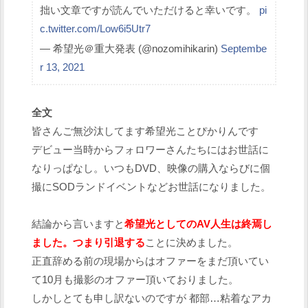
拙い文章ですが読んでいただけると幸いです。
pi
c.twitter.com/Low6i5Utr7
— 希望光＠重大発表 (@nozomihikarin)
Septembe
r 13, 2021
全文
皆さんご無沙汰してます希望光ことぴかりんです
デビュー当時からフォロワーさんたちにはお世話に
なりっぱなし。いつもDVD、映像の購入ならびに個
撮にSODランドイベントなどお世話になりました。
結論から言いますと
希望光としてのAV人生は終焉し
ました。つまり引退する
ことに決めました。
正直辞める前の現場からはオファーをまだ頂いてい
て10月も撮影のオファー頂いておりました。
しかしとても申し訳ないのですが 都部…粘着なアカ