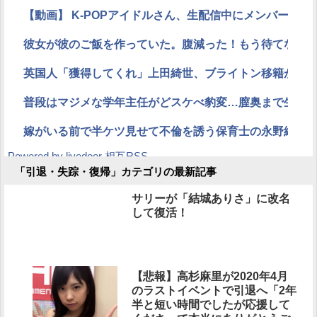
【動画】 K-POPアイドルさん、生配信中にメンバー達
彼女が彼のご飯を作っていた。腹減った！もう待てないよ
英国人「獲得してくれ」上田綺世、ブライトン移籍が浮上
普段はマジメな学年主任がどスケべ豹変…膣奥まで生チ
嫁がいる前で半ケツ見せて不倫を誘う保育士の永野紬さ
Powered by livedoor 相互RSS
「引退・失踪・復帰」カテゴリの最新記事
サリーが「結城ありさ」に改名
して復活！
【悲報】高杉麻里が2020年4月
のラストイベントで引退へ「2年
半と短い時間でしたが応援して