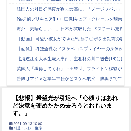
韓国人の対日好感度が過去最高に、「ノージャパン」は終
[名探偵プリキュア][エロ画像]キュアエクレールを騎乗位
海外「素晴らしい！」日本が買収したUSスチール驚異の
【動画】 可愛い彼女ができた!朝起チ〇ポを出勤前の黒パ
【画像】 ほぼ全裸なドスケベコスプレイヤーの身体がエ
北海道江別大学生殺人事件、主犯格の川口被告(19)に無
英国人「獲得してくれ」上田綺世、ブライトン移籍が浮上
普段はマジメな学年主任がどスケべ豹変…膣奥まで生チン
【素人】グラビア系美女と中出しPtoMセックス【AV】
【悲報】希望光が引退へ「心残りはあれ
FANZAで夏の動画50％OFFキャンペーン第4弾が始まっ
ど決意を硬めたため去ろうとおもいま
嫁がいる前で半ケツ見せて不倫を誘う保育士の永野紬さん
す。」
【朗報】膣内● 爆乳爆尻ストーカーに●されて毎日ガチ絶
2021-09-13 10:00
Powered by livedoor 相互RSS
引退・失踪・復帰