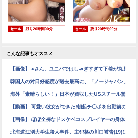
セール
残り20時間00分
セール
残り20時間00分
こんな記事もオススメ
【画像】 ●さん、ユニバではしゃぎすぎて下着が丸見え
韓国人の対日好感度が過去最高に、「ノージャパン」は終
海外「素晴らしい！」日本が買収したUSスチール驚異の
【動画】 可愛い彼女ができた!朝起チ〇ポを出勤前の黒パ
【画像】 ほぼ全裸なドスケベコスプレイヤーの身体がエ
北海道江別大学生殺人事件、主犯格の川口被告(19)に無