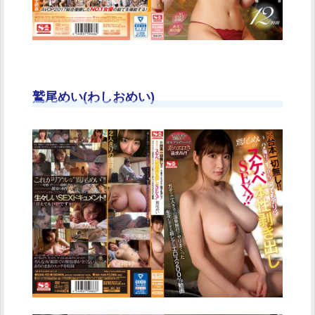
鷲尾めい(わしおめい)