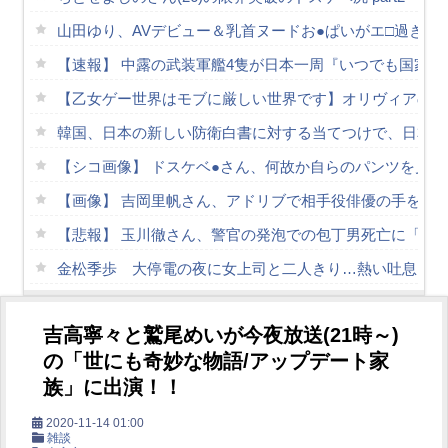
山田ゆり、AVデビュー＆乳首ヌードお●ぱいがエ□過ぎる！
【速報】 中露の武装軍艦4隻が日本一周『いつでも国家
【乙女ゲー世界はモブに厳しい世界です】オリヴィアの即
韓国、日本の新しい防衛白書に対する当てつけで、日本の
【シコ画像】 ドスケベ●さん、何故か自らのパンツを見
【画像】 吉岡里帆さん、アドリブで相手役俳優の手を取
【悲報】 玉川徹さん、警官の発泡での包丁男死亡に「絶対
金松季歩 大停電の夜に女上司と二人きり…熱い吐息に理
【素人】巨乳美容系美女の夜の営み…なんでもしてくれる
吉高寧々と鷲尾めいが今夜放送(21時～)
ちとせよしのさん(26)の限界突破のドスケベ尻 part2
の「世にも奇妙な物語/アップデート家
FANZAで夏の動画50％OFFキャンペーン第4弾が始まっ
族」に出演！！
【朗報】膣内● 爆乳爆尻ストーカーに●されて毎日ガチ絶
2020-11-14 01:00
Powered by livedoor 相互RSS
雑談