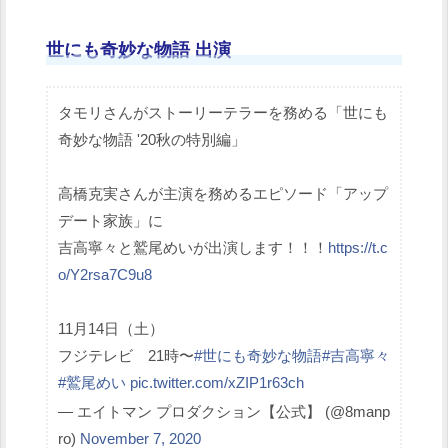
世にも奇妙な物語 出演
タモリさんがストーリーテラーを務める「世にも
奇妙な物語 '20秋の特別編」
高橋克実さんが主演を務めるエピソード「アップ
デート家族」に
吉高寧々と鷲尾めいが出演します！！！
https://t.c
o/Y2rsa7C9u8
11月14日（土）
フジテレビ 21時〜
#世にも奇妙な物語
#吉高寧々
#鷲尾めい
pic.twitter.com/xZIP1r63ch
— エイトマン プロダクション【公式】 (@8manp
ro)
November 7, 2020