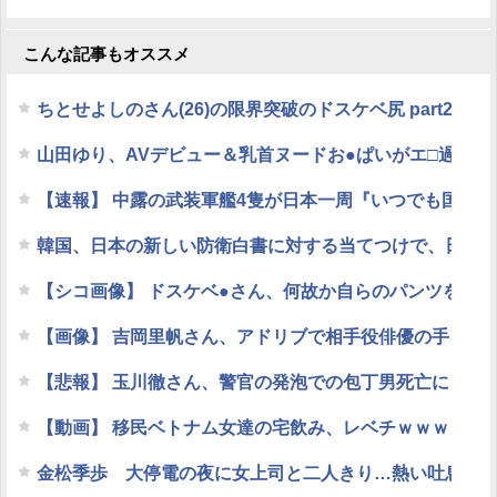
こんな記事もオススメ
ちとせよしのさん(26)の限界突破のドスケベ尻 part2
山田ゆり、AVデビュー＆乳首ヌードお●ぱいがエ□過ぎる！
【速報】 中露の武装軍艦4隻が日本一周『いつでも国家
韓国、日本の新しい防衛白書に対する当てつけで、日本
【シコ画像】 ドスケベ●さん、何故か自らのパンツを見
【画像】 吉岡里帆さん、アドリブで相手役俳優の手を取
【悲報】 玉川徹さん、警官の発泡での包丁男死亡に「絶対
【動画】 移民ベトナム女達の宅飲み、レベチｗｗｗｗｗ
金松季歩 大停電の夜に女上司と二人きり…熱い吐息に