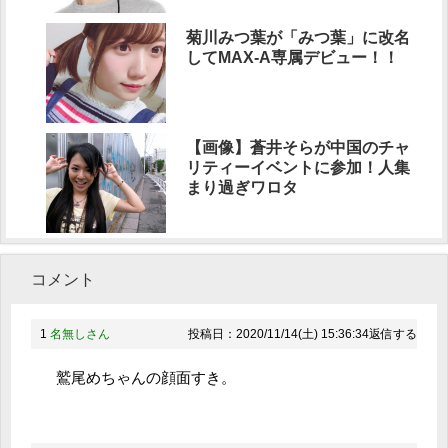
菊川みつ葉が「みつ葉」に改名
してMAX-A専属デビュー！！
【画像】蒼井そらが中国のチャ
リティーイベントに参加！人集
まり過ぎワロタ
コメント
1
名無しさん
投稿日：2020/11/14(土) 15:36:34
返信する
鷲尾めちゃんの顔面すき。