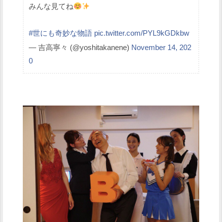
みんな見てね
#世にも奇妙な物語
pic.twitter.com/PYL9kGDkbw
— 吉高寧々 (@yoshitakanene)
November 14, 202
0