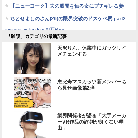
【ニューヨーク】夫の股間を触る女にブチギレる妻
ちとせよしのさん(26)の限界突破のドスケベ尻 part2
Powered by livedoor 相互RSS
「雑談」カテゴリの最新記事
天沢りん、休業中にガッツリイ
メチェンする
恵比寿マスカッツ新メンバーち
ら見せ画像第2弾
業界関係者が語る「大手メーカ
ーVR作品の評判が良くない理
由」