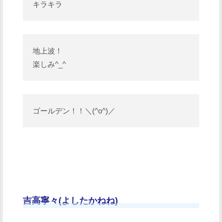
キラキラ
地上波！
楽しみ^_^
ゴールデン！！＼(^o^)／
吉高寧々(よしたかねね)