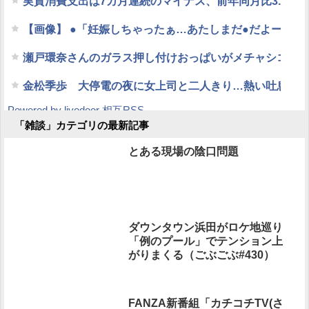
実質消費支出は7カ月連続のマイナス、前年同月比3.3%減
【画像】 ●「妊娠しちゃったぁ…あたしまだ●だよー(パ
瀬戸環奈さんのガラス押し付けおっぱいがメチャシコ part
金松季歩 大停電の夜に女上司と二人きり…熱い吐息に
Powered by livedoor 相互RSS
「雑談」カテゴリの最新記事
とある現場の陰口問題
ダウンタウン浜田がロケ地巡り
「例のプール」でテンション上
がりまくる（ごぶごぶ#430）
FANZA新番組「カチコチTV(さ