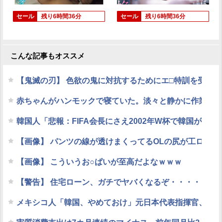
セール
残り6時間36分
セール
残り6時間36分
こんな記事もオススメ
【鬼滅の刃】 色欲の鬼に対抗するためにエ□特訓を受け
赤ちゃんがハンモックで寝ていた。淡々と静かに作業中 
韓国人「悲報：FIFA会長にさえ2002年W杯で韓国が
【画像】 パンツの線が透けまくってるOLの尻が工ロす
【画像】 こういうお○ぱいが至高だよなｗｗｗ
【警告】 住宅ローン、ガチでヤバくなるぞ・・・・・
メキシコ人「韓国、やめておけ」元日本代表指揮官、韓