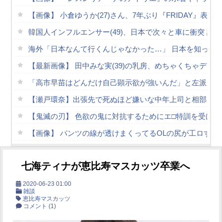
【画像】 小倉ゆうか(27)さん、7年ぶり『FRIDAY』表
韓国人インフルエンサー(49)、日本で次々と車に衝突 計7
海外「日本なんて行くんじゃなかった…」 日本を知って
【最新画像】 田中みな実(39)の乳房、めちゃくちゃデカ
「高市早苗はどんだけ自己顕示欲が強いんだ」と左派が『
【瀬戸環奈】出張先で死ぬほど嫌いな中年上司と相部屋…
【鬼滅の刃】 色欲の鬼に対抗するためにエ□特訓を受け
【画像】 パンツの線が透けまくってるOLの尻が工ロすぎ
瀬戸環奈さんのガラス押し付けおっぱいがメチャシコ part
七海ティナが恵比寿マスカッツ卒業へ
金松季歩 大停電の夜に女上司と二人きり…熱い吐息に理
FANZAで夏の動画50％OFFキャンペーン第4弾が始まっ
2020-06-23 01:00
雑談
恵比寿マスカッツ
【朗報】膣内● 爆乳爆尻ストーカーに●されて毎日ガチ絶
コメント
(1)
Powered by livedoor 相互RSS