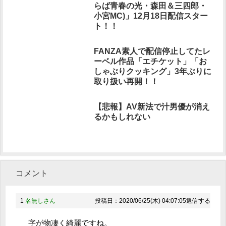
らば青春の光・森田＆三四郎・
小宮MC)」12月18日配信スター
ト！！
FANZA素人で配信停止してたレ
ーベル作品「エチケット」「お
しゃぶりクッキング」3年ぶりに
取り扱い再開！！
【悲報】AV新法で汁男優が消え
るかもしれない
コメント
1
名無しさん
投稿日：2020/06/25(木) 04:07:05
返信する
字が物凄く綺麗ですね。