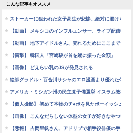
こんな記事もオススメ
ストーカーに狙われた女子高生が悲惨…絶対に避けられない
【動画】 メキシコのインフルエンサー、ライブ配信中に
【動画】 地下アイドルさん、売れるためにここまでしな
【衝撃】 韓国人「宮崎駿が首を縦に振った金額」
【画像】 どえらい乳のJSが発見される
絵師グラドル・百合川サシャのエロ漫画より優れた体 part
アメリカ・ミシガン州の民主党予備選挙 イスラム教徒の
【個人撮影】 初めて本物のチ●ポを見たボーイッシュ女
【画像】 こんなだらしない体型の女子が好きなやついる
【悲報】 吉岡里帆さん、アドリブで相手役俳優の手を取