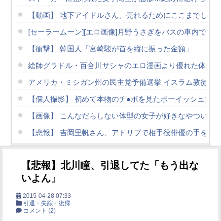
【動画】 地下アイドルさん、売れるためにここまでしな
[セーラームーン][エロ画像]月野うさぎをバスの車内で散
【衝撃】 韓国人「宮崎駿が首を縦に振った金額」
絵師グラドル・百合川サシャのエロ漫画より優れた体 part
アメリカ・ミシガン州の民主党予備選挙 イスラム教徒の“
【個人撮影】 初めて本物のチ●ポを見たボーイッシュ女
【画像】 こんなだらしない体型の女子が好きなやついる
【悲報】 吉岡里帆さん、アドリブで相手役俳優の手を取
乳寄せ上目遣いで景気のイイ話ばかりしてくる出来杉淫ボ
【悲報】北川瞳、引退してた「もう出な
【素人】駐車場で無防備にパンチラしているギャル…奥の
いよん」
グラドル山根千芽（36歳）の豊満Iカップボディをお楽し
2015-04-28 07:33
【朗報】膣内● 爆乳爆尻ストーカーに●されて毎日ガチ絶
引退・失踪・復帰
コメント
(2)
Powered by livedoor 相互RSS