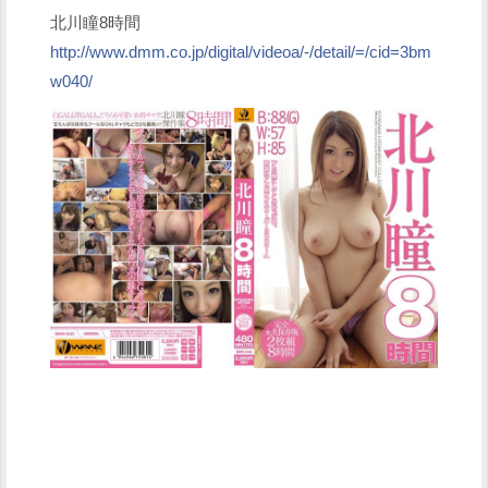
北川瞳8時間
http://www.dmm.co.jp/digital/videoa/-/detail/=/cid=3bm
w040/