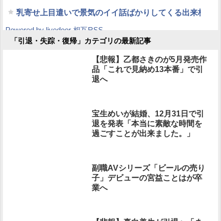
乳寄せ上目遣いで景気のイイ話ばかりしてくる出来杉淫
Powered by livedoor 相互RSS
「引退・失踪・復帰」カテゴリの最新記事
【悲報】乙都さきのが5月発売作
品「これで見納め13本番」で引
退へ
宝生めいが結婚、12月31日で引
退を発表「本当に素敵な時間を
過ごすことが出来ました。」
副職AVシリーズ「ビールの売り
子」デビューの宮益ことはが卒
業へ